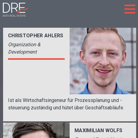
Data
Real
HOME
Estate
CHRISTOPHER AHLERS
CULTURE
Organization &
Development
TEAM & JOBS
IMPRINT
Ist als Wirtschaftsingeneur für Prozessplanung und -
steuerung zuständig und hütet über Geschäftsabläufe.
MAXIMILIAN WOLFS